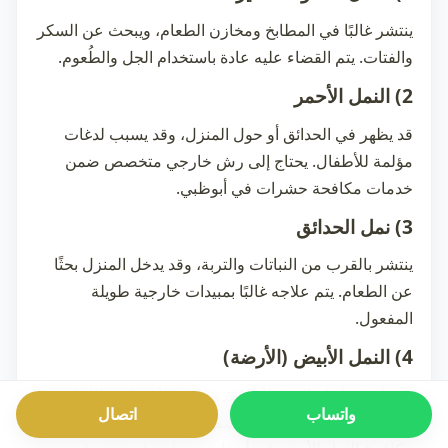
ينتشر غالبًا في المطابخ ومخازن الطعام، ويبحث عن السكر
والفتات. يتم القضاء عليه عادة باستخدام الجل والطُعوم.
2) النمل الأحمر
قد يظهر في الحدائق أو حول المنزل، وقد يسبب لدغات
مؤلمة للأطفال. يحتاج إلى رش خارجي متخصص ضمن
خدمات
مكافحة حشرات في أبوظبي
.
3) نمل الحدائق
ينتشر بالقرب من النباتات والتربة، وقد يدخل المنزل بحثًا
عن الطعام. يتم علاجه غالبًا بمبيدات خارجية طويلة
المفعول.
4) النمل الأبيض (الأرضة)
وهو أخطر أنواع النمل لأنه يتغذى على الأخشاب والأبواب
واتساب
اتصال
والأثاث ويعمل بصمت. لذلك يتم التعامل معه من خلال