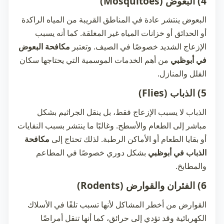
4) البعوض (Mosquitoes)
البعوض ينتشر عادة في المناطق القريبة من المياه الراكدة
أو الحدائق أو خزانات المياه غير المغلقة. كما أنه يسبب
الإزعاج الشديد خصوصًا في الصيف. وتعتبر
مكافحة البعوض
في أبوظبي
من أهم الخدمات الموسمية التي يحتاجها سكان
الفلل والمنازل.
5) الذباب (Flies)
الذباب لا يسبب الإزعاج فقط، بل ينقل الجراثيم بشكل
مباشر إلى الطعام والأسطح. وغالبًا ما ينتشر بسبب النفايات
أو بقايا الطعام أو الأماكن الرطبة. لذلك تحتاج إلى
مكافحة
الذباب في أبوظبي
بشكل دوري خصوصًا في المطاعم
والمطابخ.
6) الفئران والقوارض (Rodents)
القوارض من أخطر المشاكل لأنها تسبب تلفًا في الأسلاك
الكهربائية وقد تؤدي إلى حرائق، كما أنها تنقل أمراضًا