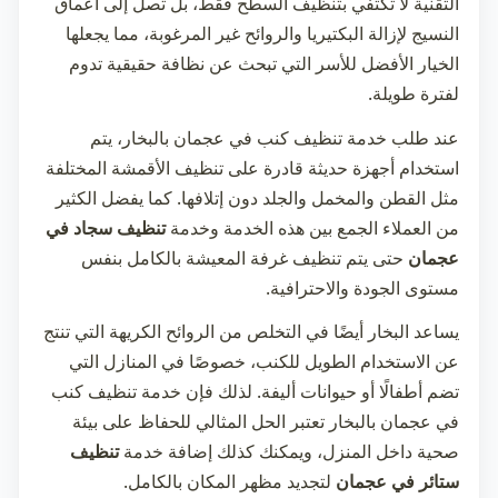
التقنية لا تكتفي بتنظيف السطح فقط، بل تصل إلى أعماق
النسيج لإزالة البكتيريا والروائح غير المرغوبة، مما يجعلها
الخيار الأفضل للأسر التي تبحث عن نظافة حقيقية تدوم
لفترة طويلة.
عند طلب خدمة
تنظيف كنب في عجمان
بالبخار، يتم
استخدام أجهزة حديثة قادرة على تنظيف الأقمشة المختلفة
مثل القطن والمخمل والجلد دون إتلافها. كما يفضل الكثير
من العملاء الجمع بين هذه الخدمة وخدمة
تنظيف سجاد في
عجمان
حتى يتم تنظيف غرفة المعيشة بالكامل بنفس
مستوى الجودة والاحترافية.
يساعد البخار أيضًا في التخلص من الروائح الكريهة التي تنتج
عن الاستخدام الطويل للكنب، خصوصًا في المنازل التي
تضم أطفالًا أو حيوانات أليفة. لذلك فإن خدمة
تنظيف كنب
في عجمان
بالبخار تعتبر الحل المثالي للحفاظ على بيئة
صحية داخل المنزل، ويمكنك كذلك إضافة خدمة
تنظيف
ستائر في عجمان
لتجديد مظهر المكان بالكامل.