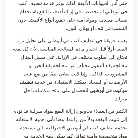
حتى آثار الحيوانات الأليفة. لذلك نوفر خدمة
تنظيف كنب
في أبوظبي
المتخصصة في إزالة أصعب البقع باستخدام
تقنيات متقدمة ومواد آمنة على جميع أنواع الأقمشة دون
التسبب في تلف أو بهتان اللون.
يعتمد فريقنا في
تنظيف كنب في أبوظبي
على تحليل نوع
البقعة أولاً قبل اختيار مادة المعالجة المناسبة، لأن كل بقعة
تحتاج إلى أسلوب مختلف في الإزالة. على سبيل المثال،
معالجة بقع الدهون تختلف عن معالجة بقع الحبر أو
المشروبات الداكنة. وإذا كنت تعاني أيضًا من بقع على
الأرضيات أو السجاد، يمكنك الاستفادة من خدمة
تنظيف
موكيت في أبوظبي
للحصول على نتائج متكاملة داخل
منزلك.
الكثير من العملاء يحاولون إزالة البقع بمواد منزلية قد تؤدي
إلى تثبيت البقعة بدلاً من إزالتها، وهنا تأتي أهمية الاستعانة
بخدمة
تنظيف كنب في أبوظبي
الاحترافية التي تستخدم
مواد متخصصة وآمنة تمامًا. كما يمكن دمج الخدمة مع