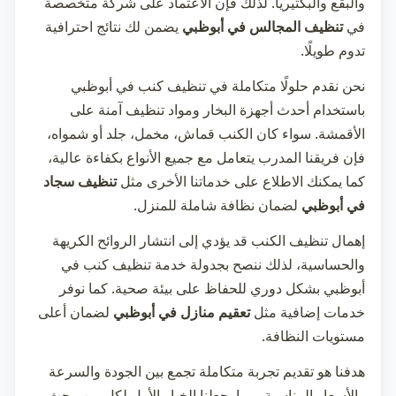
والبقع والبكتيريا. لذلك فإن الاعتماد على شركة متخصصة
في
تنظيف المجالس في أبوظبي
يضمن لك نتائج احترافية
تدوم طويلًا.
نحن نقدم حلولًا متكاملة في
تنظيف كنب في أبوظبي
باستخدام أحدث أجهزة البخار ومواد تنظيف آمنة على
الأقمشة. سواء كان الكنب قماش، مخمل، جلد أو شمواه،
فإن فريقنا المدرب يتعامل مع جميع الأنواع بكفاءة عالية،
كما يمكنك الاطلاع على خدماتنا الأخرى مثل
تنظيف سجاد
في أبوظبي
لضمان نظافة شاملة للمنزل.
إهمال تنظيف الكنب قد يؤدي إلى انتشار الروائح الكريهة
والحساسية، لذلك ننصح بجدولة خدمة
تنظيف كنب في
أبوظبي
بشكل دوري للحفاظ على بيئة صحية. كما نوفر
خدمات إضافية مثل
تعقيم منازل في أبوظبي
لضمان أعلى
مستويات النظافة.
هدفنا هو تقديم تجربة متكاملة تجمع بين الجودة والسرعة
والأسعار المناسبة، مما يجعلنا الخيار الأول لكل من يبحث