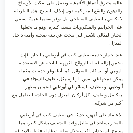
عالية يخترق أعماق الأقمشة ويعمل على تفكيك الأوساخ
والدهون والبقع المتراكمة دون إتلاف النسيج. هذه الطريقة
لا تكتفي بالتنظيف السطحي، بل توفر تعقيمًا عميقًا يقضي
على الجراثيم والميكروبات بنسبة كبيرة، وهو ما يجعلها
الخيار المثالي للأسر التي تبحث عن بيئة صحية وآمنة داخل
المنزل.
عند اختيار خدمة
تنظيف كنب في أبوظبي
بالبخار، فإنك
تضمن إزالة فعالة للروائح الكريهة الناتجة عن الاستخدام
اليومي أو انسكاب السوائل. كما أننا نوفر خدمات مكملة
يمكن دمجها في نفس الزيارة مثل
تنظيف السجاد في
أبوظبي
أو
تنظيف الستائر في أبوظبي
لضمان مظهر
متكامل ونظيف لكل أركان المنزل دون الحاجة للتعامل مع
أكثر من شركة.
الاعتماد على أجهزة حديثة في
تنظيف كنب في أبوظبي
بالبخار يساعد في تقليل وقت التجفيف بشكل كبير، مما
يسمح باستخدام الكنب خلال ساعات قليلة فقط. بالإضافة