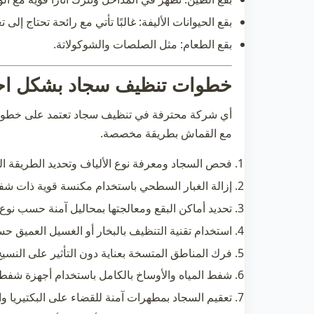
بقع الحيوانات الأليفة:
غالبًا تأتي مع رائحة تحتاج إلى ت
بقع الطعام:
مثل الصلصات والشوكولاتة.
خطوات تنظيف سجاد بشكل احترا
أي شركة محترفة في
تنظيف سجاد
تعتمد على خطوات
مع القماش بطريقة مخصصة.
فحص السجاد ومعرفة نوع الألياف وتحديد الطريقة ال
إزالة الغبار السطحي باستخدام مكنسة قوية ذات شف
تحديد أماكن البقع ومعالجتها بمحاليل آمنة حسب نوع 
استخدام تقنية التنظيف بالبخار أو الغسيل العميق ح
فرك المناطق المتسخة بعناية دون التأثير على النسيج 
شفط المياه والأوساخ بالكامل باستخدام أجهزة شفط 
تعقيم السجاد بمطهرات آمنة للقضاء على البكتيريا وال