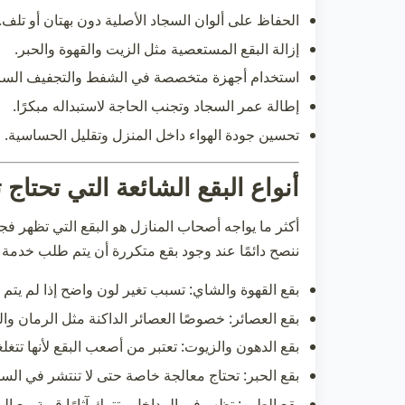
الحفاظ على ألوان السجاد الأصلية دون بهتان أو تلف.
إزالة البقع المستعصية مثل الزيت والقهوة والحبر.
استخدام أجهزة متخصصة في الشفط والتجفيف السريع 
إطالة عمر السجاد وتجنب الحاجة لاستبداله مبكرًا.
تحسين جودة الهواء داخل المنزل وتقليل الحساسية.
أنواع البقع الشائعة التي تحت
أكثر ما يواجه أصحاب المنازل هو البقع التي تظهر فجأ
ننصح دائمًا عند وجود بقع متكررة أن يتم طلب خدمة
بقع القهوة والشاي:
تسبب تغير لون واضح إذا لم يتم 
بقع العصائر:
خصوصًا العصائر الداكنة مثل الرمان وال
بقع الدهون والزيوت:
تعتبر من أصعب البقع لأنها تتغلغ
بقع الحبر:
تحتاج معالجة خاصة حتى لا تنتشر في السج
بقع الطين:
تظهر في المداخل وتترك آثارًا قوية مع ال